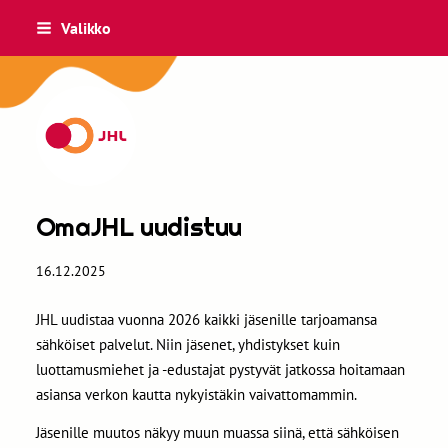
Siirry
Valikko
sivun
sisältöön
minnantesti
OmaJHL uudistuu
16.12.2025
JHL uudistaa vuonna 2026 kaikki jäsenille tarjoamansa
sähköiset palvelut. Niin jäsenet, yhdistykset kuin
luottamusmiehet ja -edustajat pystyvät jatkossa hoitamaan
asiansa verkon kautta nykyistäkin vaivattomammin.
Jäsenille muutos näkyy muun muassa siinä, että sähköisen