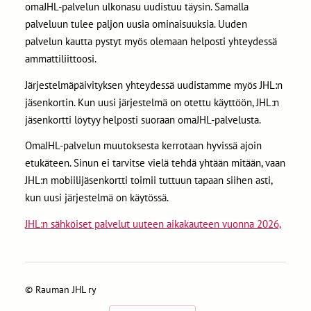
omaJHL-palvelun ulkonasu uudistuu täysin. Samalla
palveluun tulee paljon uusia ominaisuuksia. Uuden
palvelun kautta pystyt myös olemaan helposti yhteydessä
ammattiliittoosi.
Järjestelmäpäivityksen yhteydessä uudistamme myös JHL:n
jäsenkortin. Kun uusi järjestelmä on otettu käyttöön, JHL:n
jäsenkortti löytyy helposti suoraan omaJHL-palvelusta.
OmaJHL-palvelun muutoksesta kerrotaan hyvissä ajoin
etukäteen. Sinun ei tarvitse vielä tehdä yhtään mitään, vaan
JHL:n mobiilijäsenkortti toimii tuttuun tapaan siihen asti,
kun uusi järjestelmä on käytössä.
JHL:n sähköiset palvelut uuteen aikakauteen vuonna 2026,
©
Rauman JHL ry